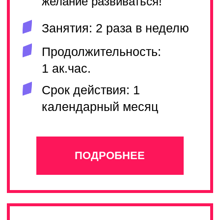
Занятия: 2 раза в неделю
Продолжительность: 1
ак.час.
Срок действия: 3
календарных месяца
ПОДРОБНЕЕ
PRO
PRO
Ставите перед собой большие
творческие цели? Такие как
выступления на больших сценах