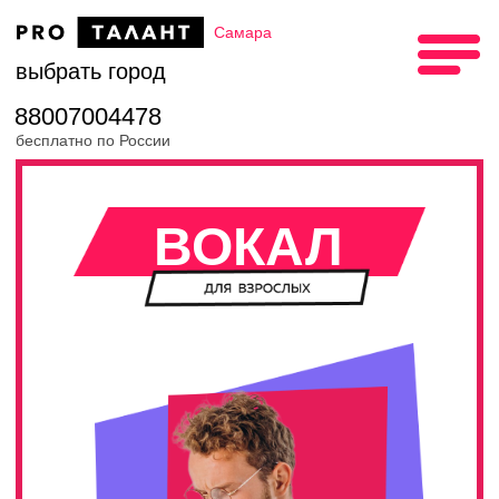
Самара
выбрать город
88007004478
бесплатно по России
Главная
→
Санкт-Петербург
→
Вокал для взрослых
ВОКАЛ