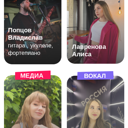
Адреса академий
творчества в Санкт-
Петербурге
б-р. Александра Грина 3
строение 1
ЗАПИСАТЬСЯ НА ПРОБНОЕ ЗАНЯТИЕ
88007004478