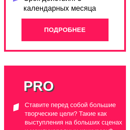
ЛУЧШИЕ ПРЕПОДАВАТЕЛИ
В бренде работает
более 100 педагогов
ГИТАРА
ВОКАЛ
Попцов
Владислав
гитара , укулеле,
Лавренова
фортепиано
Алиса
МЕДИА
ВОКАЛ