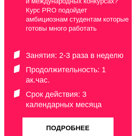
Смыкова
Шленцова
Алёна
Каролина
АКТЁРСКОЕ
МАСТЕРСТВО
Елена
Герасимова
актёрское
мастерство,
техника речи