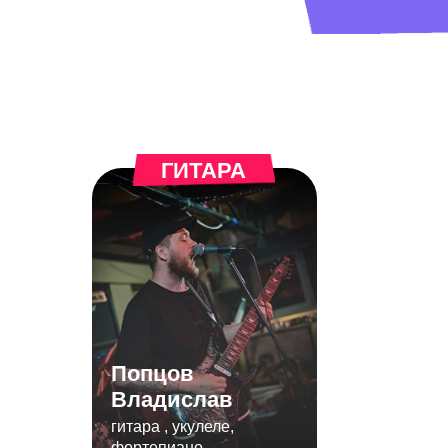
ГИТАРА
ВОК
Попцов
Владислав
Лаврено
гитара , укулеле,
фортепиано