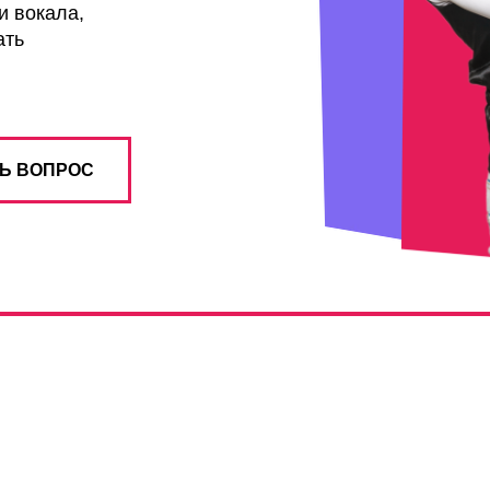
и вокала,
ать
Ь ВОПРОС