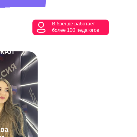
В бренде работает
более 100 педагогов
АКТЁРСКОЕ
КАЛ
МАСТЕРСТВО
Елена
Герасимова
ва
актёрское мастерство,
техника речи