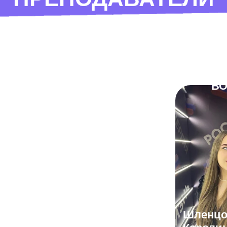
МЕДИА
ВО
АЛ
ва
Смыкова
Шленцо