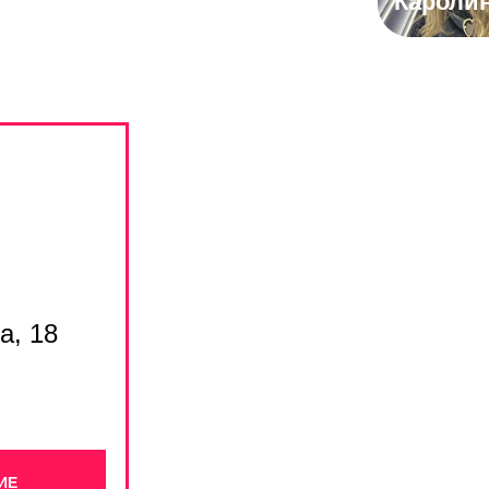
Алёна
Кароли
а, 18
ИЕ