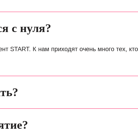
я с нуля?
ент START. К нам приходят очень много тех, кто
ать?
ятие?