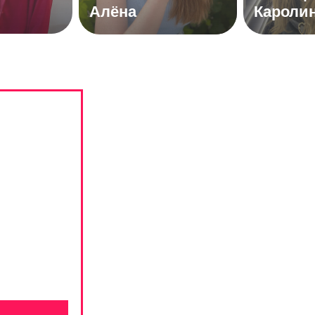
Алёна
Кароли