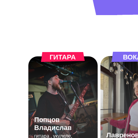
ГИТАРА
ВОК
Попцов
Владислав
Лаврено
гитара , укулеле,