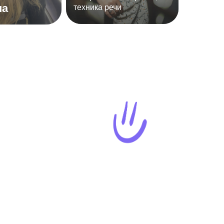
на
техника речи