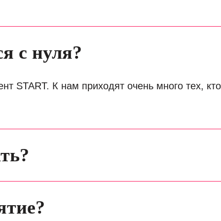
я с нуля?
ент START. К нам приходят очень много тех, кто
ать?
ятие?