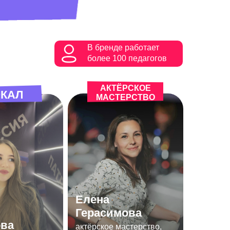
В бренде работает
более 100 педагогов
АКТЁРСКОЕ
КАЛ
МАСТЕРСТВО
Елена
Герасимова
ва
актёрское мастерство,