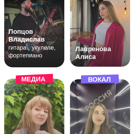
Адреса академий
творчества в Санкт-
Петербурге
б-р. Александра Грина 3
строение 1
ЗАПИСАТЬСЯ НА ПРОБНОЕ ЗАНЯТИЕ
88007004478