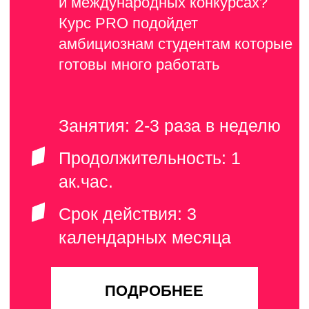
Смыкова
Шленцова
Алёна
Каролина
АКТЁРСКОЕ
МАСТЕРСТВО
Елена
Герасимова
актёрское
мастерство,
техника речи