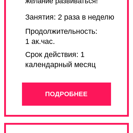
Занятия: 2 раза в неделю
Продолжительность: 1
ак.час.
Срок действия: 3
календарных месяца
ПОДРОБНЕЕ
PRO
PRO
Ставите перед собой большие
творческие цели? Такие как
выступления на больших сценах