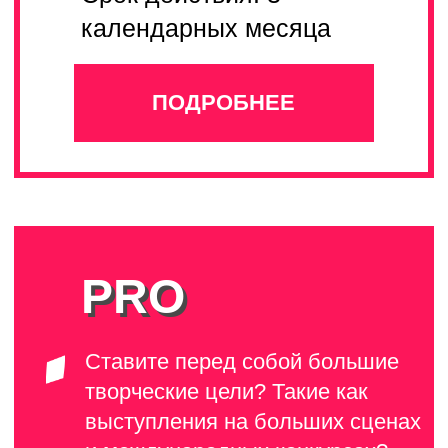
ЛУЧШИЕ ПРЕПОДАВАТЕЛИ
В бренде работает
более 100 педагогов
ГИТАРА
ВОКАЛ
Попцов
Владислав
гитара , укулеле,
Лавренова
фортепиано
Алиса
МЕДИА
ВОКАЛ