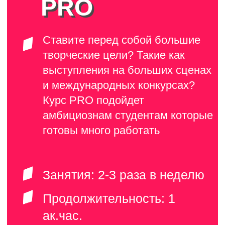
МЕДИА
ВОКАЛ
Смыкова
Шленцова
Алёна
Каролина
АКТЁРСКОЕ
МАСТЕРСТВО
Елена
Герасимова
актёрское