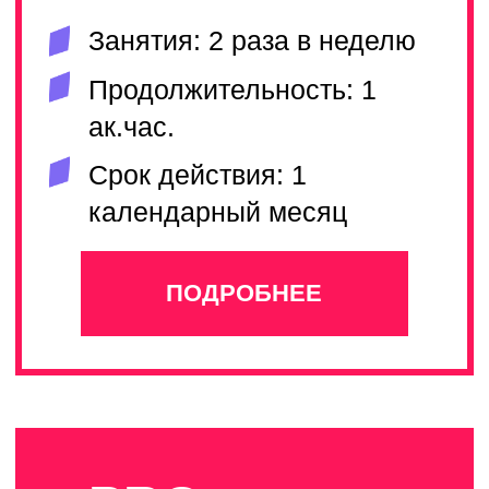
ЛУЧШИЕ ПРЕПОДАВАТЕЛИ
В бренде работает
более 100 педагогов
ГИТАРА
ВОКАЛ
Попцов
Владислав
гитара , укулеле,
Лавренова
фортепиано
Алиса