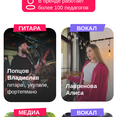
Адреса академий
творчества в Казани:
Тази Гиззата, 7 /
3 этаж