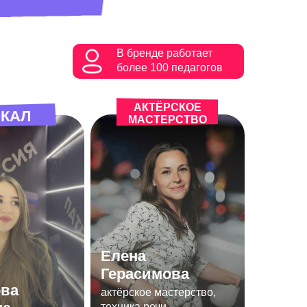
В бренде работает
более 100 педагогов
АКТЁРСКОЕ
КАЛ
МАСТЕРСТВО
Елена
Герасимова
ва
актёрское мастерство,
техника речи