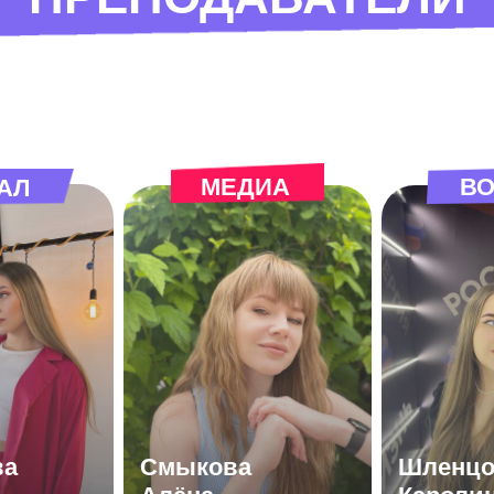
МЕДИА
ВО
АЛ
ва
Смыкова
Шленцо