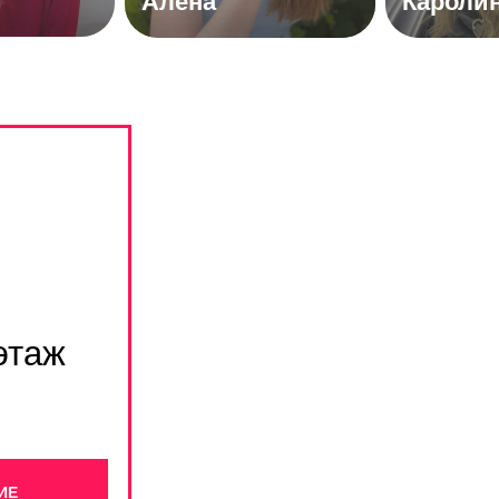
Алёна
Кароли
 этаж
ИЕ