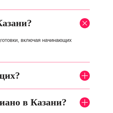
Казани?
дготовки, включая начинающих
ющих?
иано в Казани?