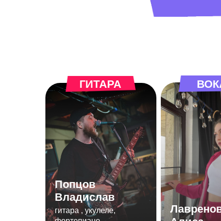
ГИТАРА
ВОК
Попцов
Владислав
Лаврено
гитара , укулеле,
фортепиано