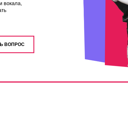
и вокала,
ать
Ь ВОПРОС