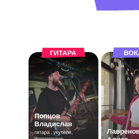
ГИТАРА
ВОК
Попцов
Владислав
Лаврено
гитара , укулеле,
фортепиано