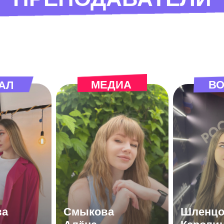
МЕДИА
ВО
АЛ
ва
Смыкова
Шленцо