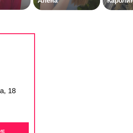
Алёна
Кароли
а, 18
ИЕ