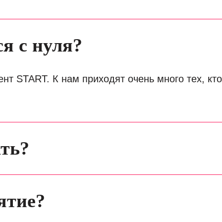
я с нуля?
ент START. К нам приходят очень много тех, кто
ать?
ятие?