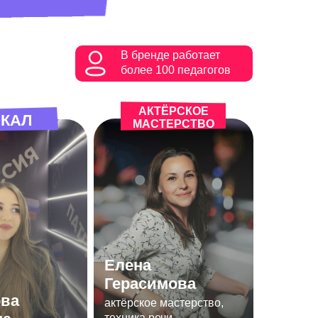
В бренде работает
более 100 педагогов
АКТЁРСКОЕ
КАЛ
МАСТЕРСТВО
Елена
Герасимова
ва
актёрское мастерство,
техника речи