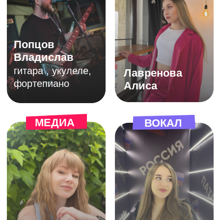
Адреса академий
творчества в Краснодаре:
Красная улица, 176 лит 5/3
ул. А. Покрышкина, 25А
Казбекская улица, 16
прос.Чекистов 27/1
ул. Кубанская набережная, 19
ЗАПИСАТЬСЯ НА ПРОБНОЕ ЗАНЯТИЕ