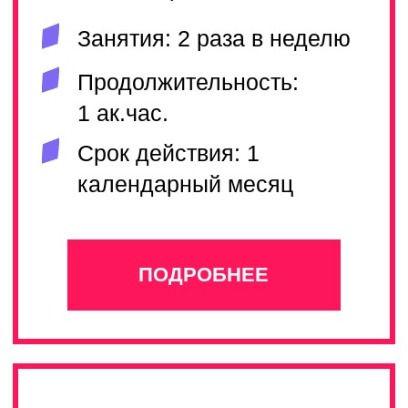
Занятия: 2 раза в неделю
Продолжительность: 1
ак.час.
Срок действия: 1
календарный месяц
ПОДРОБНЕЕ
PRO
PRO
Ставите перед собой большие
творческие цели? Такие как
выступления на больших сценах
и международных конкурсах?