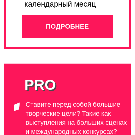
В бренде работает
более 100 педагогов
ГИТАРА
ВОКАЛ
Попцов
Владислав
гитара , укулеле,
Лавренова
фортепиано
Алиса
МЕДИА
ВОКАЛ