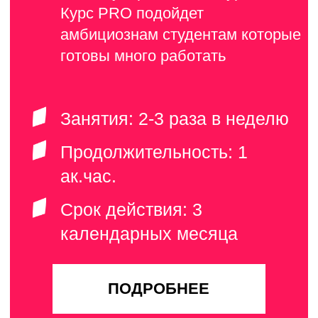
Смыкова
Шленцова
Алёна
Каролина
АКТЁРСКОЕ
МАСТЕРСТВО
Елена
Герасимова
актёрское
мастерство,
техника речи