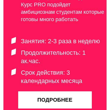
Смыкова
Шленцова
Алёна
Каролина
АКТЁРСКОЕ
МАСТЕРСТВО
Елена
Герасимова
актёрское
мастерство,
техника речи