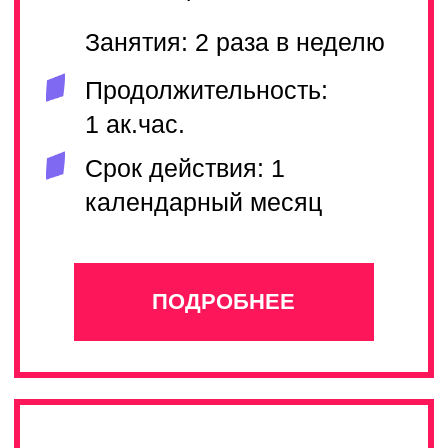
Занятия: 2 раза в неделю
Продолжительность: 1
ак.час.
Срок действия: 3
календарных месяца
ПОДРОБНЕЕ
PRO
PRO
Ставите перед собой большие
творческие цели? Такие как
выступления на больших сценах
и международных конкурсах?