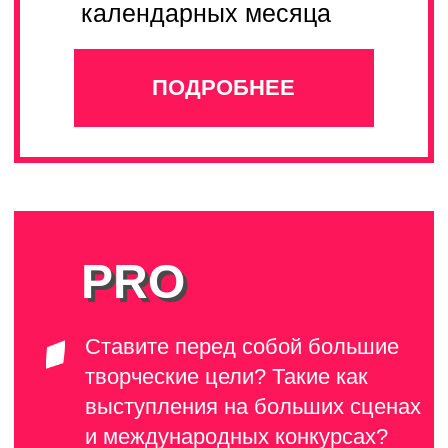
В бренде работает
более 100 педагогов
ГИТАРА
ВОКАЛ
Попцов
Владислав
гитара , укулеле,
Лавренова
фортепиано
Алиса
МЕДИА
ВОКАЛ