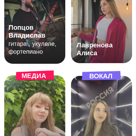
Адреса академий
творчества в Кирове:
ул. Защитников
отечества, 18
ул. Воровского, 43
ЗАПИСАТЬСЯ НА ПРОБНОЕ ЗАНЯТИЕ
88007004478