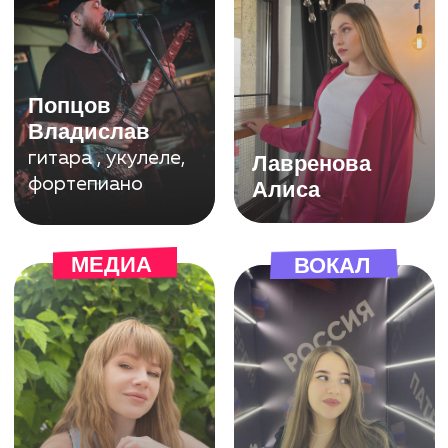
Адреса академий
творчества в Санкт-
Петербурге
б-р. Александра Грина 3
строение 1
ЗАПИСАТЬСЯ НА ПРОБНОЕ ЗАНЯТИЕ
88007004478