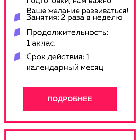
для вас.
Занятия: 2 раза в неделю
Продолжительность: 1
ак.час.
Срок действия: 1
календарный месяц
ПОДРОБНЕЕ
PRO
PRO
Ставите перед собой
большие творческие цели?
Такие как выступления на