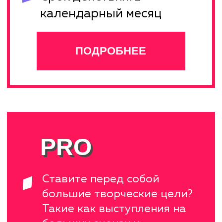
ЛУЧШИЕ ПРЕПОДАВАТЕЛИ
В бренде работает
более 100 педагогов
ГИТАРА
ВОКАЛ
Попцов
Владислав
гитара , укулеле,
Лавренова
фортепиано
Алиса
МЕДИА
ВОКАЛ