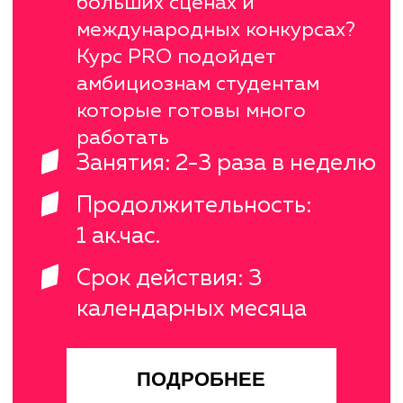
Смыкова
Шленцова
Алёна
Каролина
АКТЁРСКОЕ
МАСТЕРСТВО
Елена
Герасимова
актёрское
мастерство,
техника речи