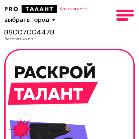
Красногорск
выбрать город
88007004478
бесплатно по
России
→
Главная
Красногорск
РАСКРОЙ
ТАЛАНТ